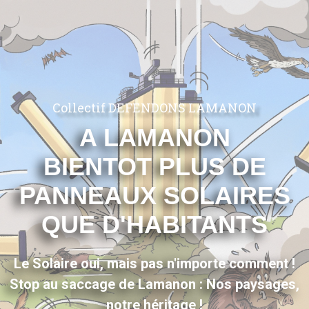
Collectif DEFENDONS LAMANON
A LAMANON
BIENTOT PLUS DE
PANNEAUX SOLAIRES
QUE D'HABITANTS
Le Solaire oui, mais pas n'importe comment !
Stop au saccage de Lamanon : Nos paysages,
notre héritage !